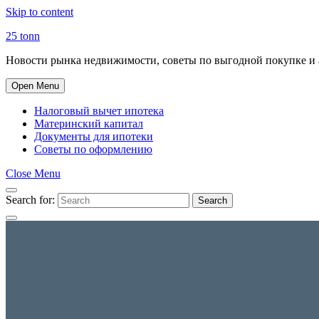
Skip to content
25 tonn
Новости рынка недвижимости, советы по выгодной покупке и 
Open Menu
Налоговый вычет ипотека
Материнский капитал
Документы для ипотеки
Советы по оформлению
Close Menu
Search for:
Search