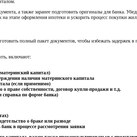
италом.
умента, а также заранее подготовить оригиналы для банка. Убед
к на этапе оформления ипотеки и ускорить процесс покупки жил
товить полный пакет документов, чтобы избежать задержек в п
ить, включают:
 материнский капитал)
ерждения наличия материнского капитала
тала (если применимо)
о о праве собственности, договор купли-продажи и т.д.
и справка по форме банка)
тах)
видетельство о браке или разводе
ь банк в процессе рассмотрения заявки
ого капитала, важно также проконсультироваться с представ