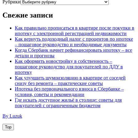
Рубрики
Свежие записи
Как правильно прописаться в квартире после покупки в
ипотеку с электронной регистрацией недвижимости
Как вернуть подоходный налог с процентов по ипотеке
– пошаговое руководство и необходимые документы
Когда Сбербанк начнет рефинансировать ипотеку – все
детали и прогнозы
Как оформить новостройку в собственность –
пошаговое руководство для покупателей по ДДУ в
ипотеку
Как улучшить шумоизоляцию в квартире от соседей
снизу без ремонта – практические советы
Ипотека без первоначального взноса в Сбербанке –
условия, советы и рекомендации
Где искать доступное жильё в столице: советы для
покупателей с ограниченным бюджетом
By Luzuk
Top