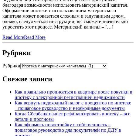
благодаря возможности использовать материнский капитал.
Оформление ипотеки с использованием материнского
капитала может показаться сложным и запутанным делом,
однако, следуя четкой инструкции, вы сможете значительно
упростить этот процесс. Материнский капитал – […]
Read More
Read More
Рубрики
Рубрики
Свежие записи
Как правильно прописаться в квартире после покупки в
ипотеку с электронной регистрацией недвижимости
Как вернуть подоходный налог с процентов по ипотеке
– пошаговое руководство и необходимые документы
Когда Сбербанк начнет рефинансировать ипотеку – все
детали и прогнозы
Как оформить новостройку в собственность –
пошаговое руководство для покупателей по ДДУ в
ипотеку