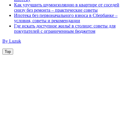
Как улучшить шумоизоляцию в квартире от соседей
снизу без ремонта – практические советы
Ипотека без первоначального взноса в Сбербанке –
условия, советы и рекомендации
Где искать доступное жильё в столице: советы для
покупателей с ограниченным бюджетом
By Luzuk
Top