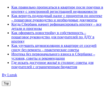
Как правильно прописаться в квартире после покупки в
ипотеку с электронной регистрацией недвижимости
Как вернуть подоходный налог с процентов по ипотеке
– пошаговое руководство и необходимые документы
Когда Сбербанк начнет рефинансировать ипотеку – все
детали и прогнозы
Как оформить новостройку в собственность –
пошаговое руководство для покупателей по ДДУ в
ипотеку
Как улучшить шумоизоляцию в квартире от соседей
снизу без ремонта – практические советы
Ипотека без первоначального взноса в Сбербанке –
условия, советы и рекомендации
Где искать доступное жильё в столице: советы для
покупателей с ограниченным бюджетом
By Luzuk
Top