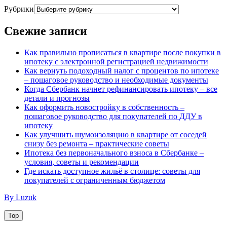
Рубрики
Свежие записи
Как правильно прописаться в квартире после покупки в
ипотеку с электронной регистрацией недвижимости
Как вернуть подоходный налог с процентов по ипотеке
– пошаговое руководство и необходимые документы
Когда Сбербанк начнет рефинансировать ипотеку – все
детали и прогнозы
Как оформить новостройку в собственность –
пошаговое руководство для покупателей по ДДУ в
ипотеку
Как улучшить шумоизоляцию в квартире от соседей
снизу без ремонта – практические советы
Ипотека без первоначального взноса в Сбербанке –
условия, советы и рекомендации
Где искать доступное жильё в столице: советы для
покупателей с ограниченным бюджетом
By Luzuk
Top