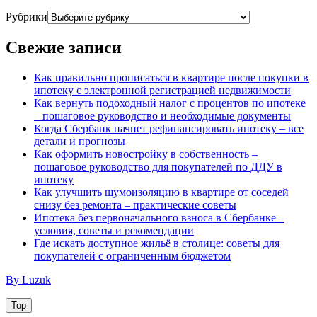
Рубрики
Свежие записи
Как правильно прописаться в квартире после покупки в
ипотеку с электронной регистрацией недвижимости
Как вернуть подоходный налог с процентов по ипотеке
– пошаговое руководство и необходимые документы
Когда Сбербанк начнет рефинансировать ипотеку – все
детали и прогнозы
Как оформить новостройку в собственность –
пошаговое руководство для покупателей по ДДУ в
ипотеку
Как улучшить шумоизоляцию в квартире от соседей
снизу без ремонта – практические советы
Ипотека без первоначального взноса в Сбербанке –
условия, советы и рекомендации
Где искать доступное жильё в столице: советы для
покупателей с ограниченным бюджетом
By Luzuk
Top