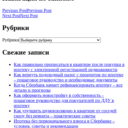
Previous Post
Previous Post
Next Post
Next Post
Рубрики
Рубрики
Свежие записи
Как правильно прописаться в квартире после покупки в
ипотеку с электронной регистрацией недвижимости
Как вернуть подоходный налог с процентов по ипотеке
– пошаговое руководство и необходимые документы
Когда Сбербанк начнет рефинансировать ипотеку – все
детали и прогнозы
Как оформить новостройку в собственность –
пошаговое руководство для покупателей по ДДУ в
ипотеку
Как улучшить шумоизоляцию в квартире от соседей
снизу без ремонта – практические советы
Ипотека без первоначального взноса в Сбербанке –
условия, советы и рекомендации