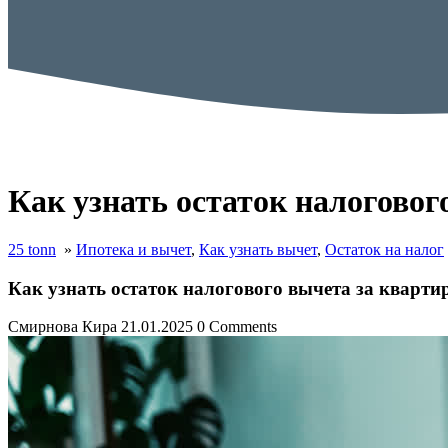
Как узнать остаток налоговог
25 tonn
»
Ипотека и вычет
,
Как узнать вычет
,
Остаток на налог
Как узнать остаток налогового вычета за кварти
Смирнова Кира
21.01.2025
0 Comments