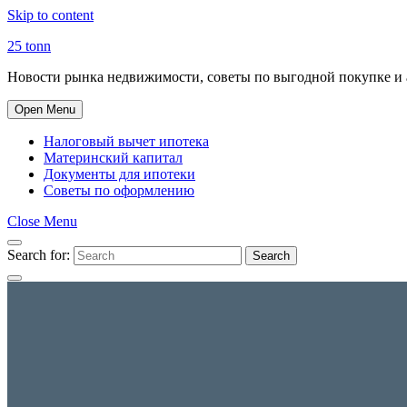
Skip to content
25 tonn
Новости рынка недвижимости, советы по выгодной покупке и 
Open Menu
Налоговый вычет ипотека
Материнский капитал
Документы для ипотеки
Советы по оформлению
Close Menu
Search for:
Search