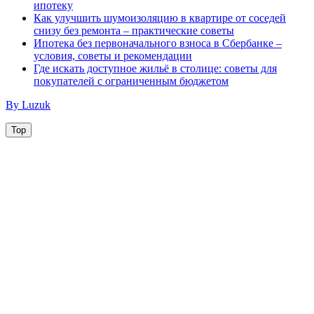
ипотеку
Как улучшить шумоизоляцию в квартире от соседей
снизу без ремонта – практические советы
Ипотека без первоначального взноса в Сбербанке –
условия, советы и рекомендации
Где искать доступное жильё в столице: советы для
покупателей с ограниченным бюджетом
By Luzuk
Top