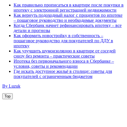
Как правильно прописаться в квартире после покупки в
ипотеку с электронной регистрацией недвижимости
Как вернуть подоходный налог с процентов по ипотеке
– пошаговое руководство и необходимые документы
Когда Сбербанк начнет рефинансировать ипотеку – все
детали и прогнозы
Как оформить новостройку в собственность –
пошаговое руководство для покупателей по ДДУ в
ипотеку
Как улучшить шумоизоляцию в квартире от соседей
снизу без ремонта – практические советы
Ипотека без первоначального взноса в Сбербанке –
условия, советы и рекомендации
Где искать доступное жильё в столице: советы для
покупателей с ограниченным бюджетом
By Luzuk
Top