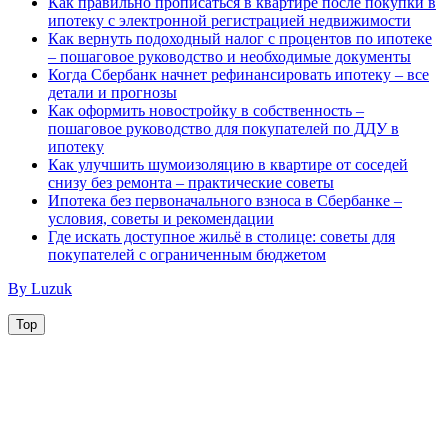
Как правильно прописаться в квартире после покупки в
ипотеку с электронной регистрацией недвижимости
Как вернуть подоходный налог с процентов по ипотеке
– пошаговое руководство и необходимые документы
Когда Сбербанк начнет рефинансировать ипотеку – все
детали и прогнозы
Как оформить новостройку в собственность –
пошаговое руководство для покупателей по ДДУ в
ипотеку
Как улучшить шумоизоляцию в квартире от соседей
снизу без ремонта – практические советы
Ипотека без первоначального взноса в Сбербанке –
условия, советы и рекомендации
Где искать доступное жильё в столице: советы для
покупателей с ограниченным бюджетом
By Luzuk
Top