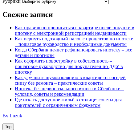
Рубрики
Свежие записи
Как правильно прописаться в квартире после покупки в
ипотеку с электронной регистрацией недвижимости
Как вернуть подоходный налог с процентов по ипотеке
– пошаговое руководство и необходимые документы
Когда Сбербанк начнет рефинансировать ипотеку – все
детали и прогнозы
Как оформить новостройку в собственность –
пошаговое руководство для покупателей по ДДУ в
ипотеку
Как улучшить шумоизоляцию в квартире от соседей
снизу без ремонта – практические советы
Ипотека без первоначального взноса в Сбербанке –
условия, советы и рекомендации
Где искать доступное жильё в столице: советы для
покупателей с ограниченным бюджетом
By Luzuk
Top