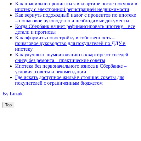
Как правильно прописаться в квартире после покупки в
ипотеку с электронной регистрацией недвижимости
Как вернуть подоходный налог с процентов по ипотеке
– пошаговое руководство и необходимые документы
Когда Сбербанк начнет рефинансировать ипотеку – все
детали и прогнозы
Как оформить новостройку в собственность –
пошаговое руководство для покупателей по ДДУ в
ипотеку
Как улучшить шумоизоляцию в квартире от соседей
снизу без ремонта – практические советы
Ипотека без первоначального взноса в Сбербанке –
условия, советы и рекомендации
Где искать доступное жильё в столице: советы для
покупателей с ограниченным бюджетом
By Luzuk
Top