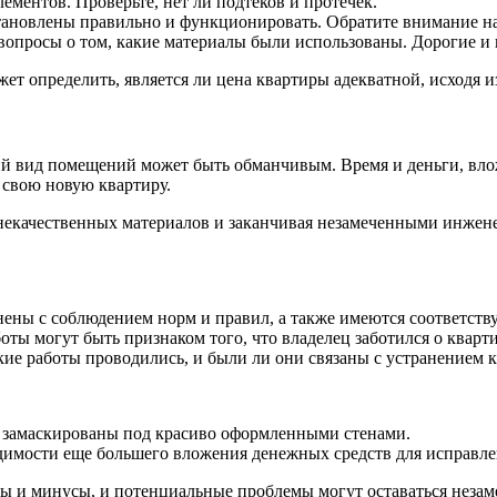
ементов. Проверьте, нет ли подтеков и протечек.
ановлены правильно и функционировать. Обратите внимание на
вопросы о том, какие материалы были использованы. Дорогие и
т определить, является ли цена квартиры адекватной, исходя и
й вид помещений может быть обманчивым. Время и деньги, влож
 свою новую квартиру.
 некачественных материалов и заканчивая незамеченными инже
нены с соблюдением норм и правил, а также имеются соответст
ы могут быть признаком того, что владелец заботился о квартир
кие работы проводились, и были ли они связаны с устранением 
ь замаскированы под красиво оформленными стенами.
имости еще большего вложения денежных средств для исправле
ы и минусы, и потенциальные проблемы могут оставаться незам