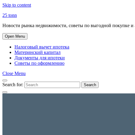
Skip to content
25 tonn
Новости рынка недвижимости, советы по выгодной покупке и 
Open Menu
Налоговый вычет ипотека
Материнский капитал
Документы для ипотеки
Советы по оформлению
Close Menu
Search for:
Search