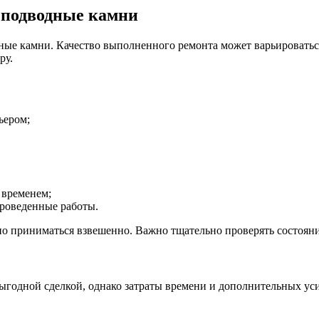
 подводные камни
ные камни. Качество выполненного ремонта может варьироваться
ру.
ьером;
 временем;
проведенные работы.
но приниматься взвешенно. Важно тщательно проверять состоян
 выгодной сделкой, однако затраты времени и дополнительных ус