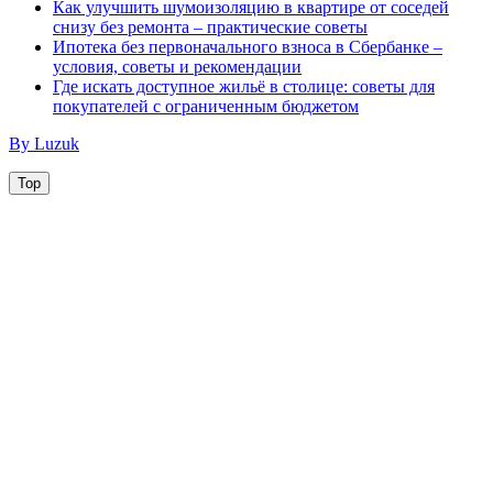
Как улучшить шумоизоляцию в квартире от соседей
снизу без ремонта – практические советы
Ипотека без первоначального взноса в Сбербанке –
условия, советы и рекомендации
Где искать доступное жильё в столице: советы для
покупателей с ограниченным бюджетом
By Luzuk
Top