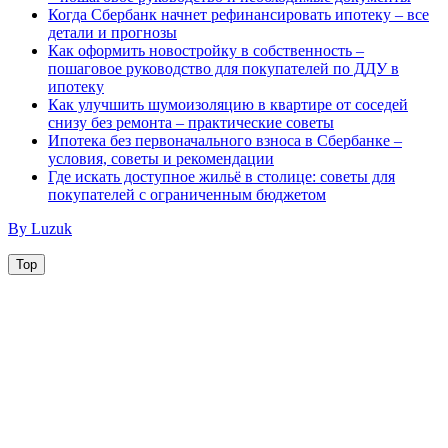
Когда Сбербанк начнет рефинансировать ипотеку – все
детали и прогнозы
Как оформить новостройку в собственность –
пошаговое руководство для покупателей по ДДУ в
ипотеку
Как улучшить шумоизоляцию в квартире от соседей
снизу без ремонта – практические советы
Ипотека без первоначального взноса в Сбербанке –
условия, советы и рекомендации
Где искать доступное жильё в столице: советы для
покупателей с ограниченным бюджетом
By Luzuk
Top