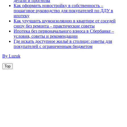
детали и прогнозы
Как оформить новостройку в собственность –
пошаговое руководство для покупателей по ДДУ в
ипотеку
Как улучшить шумоизоляцию в квартире от соседей
снизу без ремонта – практические советы
Ипотека без первоначального взноса в Сбербанке –
условия, советы и рекомендации
Где искать доступное жильё в столице: советы для
покупателей с ограниченным бюджетом
By Luzuk
Top