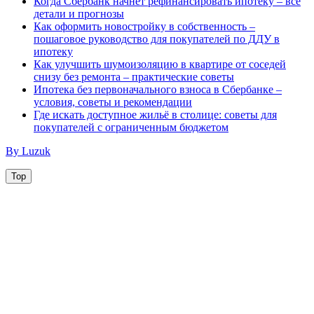
Когда Сбербанк начнет рефинансировать ипотеку – все
детали и прогнозы
Как оформить новостройку в собственность –
пошаговое руководство для покупателей по ДДУ в
ипотеку
Как улучшить шумоизоляцию в квартире от соседей
снизу без ремонта – практические советы
Ипотека без первоначального взноса в Сбербанке –
условия, советы и рекомендации
Где искать доступное жильё в столице: советы для
покупателей с ограниченным бюджетом
By Luzuk
Top