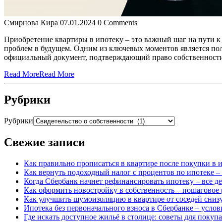
Смирнова Кира
07.01.2024
0 Comments
Приобретение квартиры в ипотеку – это важный шаг на пути 
проблем в будущем. Одним из ключевых моментов является полу
официальный документ, подтверждающий право собственности 
Read More
Read More
Рубрики
Рубрики
Свежие записи
Как правильно прописаться в квартире после покупки в
Как вернуть подоходный налог с процентов по ипотеке 
Когда Сбербанк начнет рефинансировать ипотеку – все д
Как оформить новостройку в собственность – пошаговое 
Как улучшить шумоизоляцию в квартире от соседей снизу
Ипотека без первоначального взноса в Сбербанке – услов
Где искать доступное жильё в столице: советы для поку