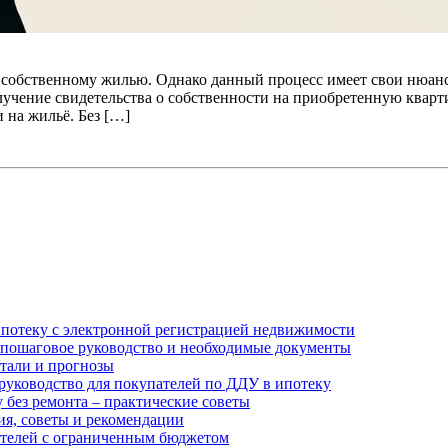
к собственному жилью. Однако данный процесс имеет свои нюан
чение свидетельства о собственности на приобретенную квартир
на жильё. Без […]
 ипотеку с электронной регистрацией недвижимости
– пошаговое руководство и необходимые документы
етали и прогнозы
руководство для покупателей по ДДУ в ипотеку
 без ремонта – практические советы
ия, советы и рекомендации
пателей с ограниченным бюджетом