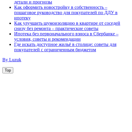
детали и прогнозы
Как оформить новостройку в собственность –
пошаговое руководство для покупателей по ДДУ в
ипотеку
Как улучшить шумоизоляцию в квартире от соседей
снизу без ремонта – практические советы
Ипотека без первоначального взноса в Сбербанке –
условия, советы и рекомендации
Где искать доступное жильё в столице: советы для
покупателей с ограниченным бюджетом
By Luzuk
Top