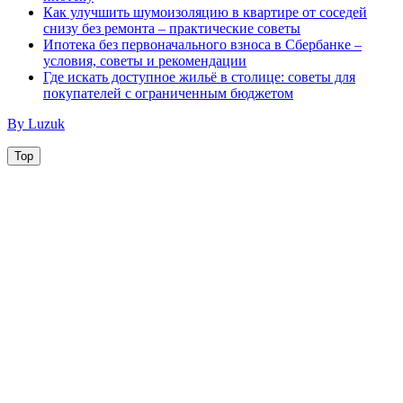
Как улучшить шумоизоляцию в квартире от соседей
снизу без ремонта – практические советы
Ипотека без первоначального взноса в Сбербанке –
условия, советы и рекомендации
Где искать доступное жильё в столице: советы для
покупателей с ограниченным бюджетом
By Luzuk
Top