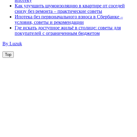
ипотеку
Как улучшить шумоизоляцию в квартире от соседей
снизу без ремонта – практические советы
Ипотека без первоначального взноса в Сбербанке –
условия, советы и рекомендации
Где искать доступное жильё в столице: советы для
покупателей с ограниченным бюджетом
By Luzuk
Top