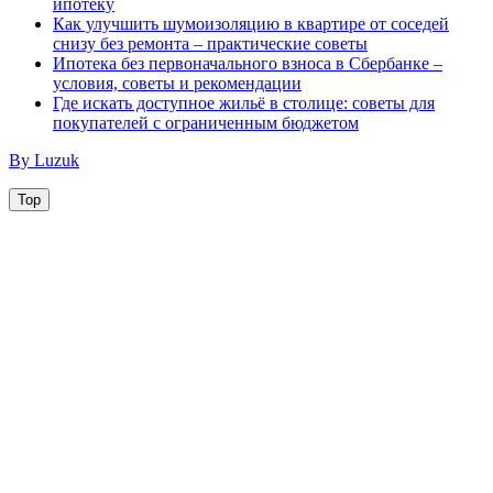
ипотеку
Как улучшить шумоизоляцию в квартире от соседей
снизу без ремонта – практические советы
Ипотека без первоначального взноса в Сбербанке –
условия, советы и рекомендации
Где искать доступное жильё в столице: советы для
покупателей с ограниченным бюджетом
By Luzuk
Top