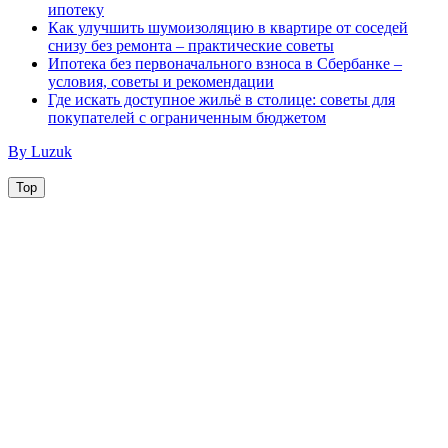
ипотеку
Как улучшить шумоизоляцию в квартире от соседей
снизу без ремонта – практические советы
Ипотека без первоначального взноса в Сбербанке –
условия, советы и рекомендации
Где искать доступное жильё в столице: советы для
покупателей с ограниченным бюджетом
By Luzuk
Top