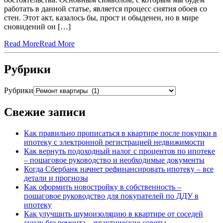
работать в данной статье, является процесс снятия обоев со
стен. Этот акт, казалось бы, прост и обыденен, но в мире
сновидений он […]
Read More
Read More
Рубрики
Рубрики
Свежие записи
Как правильно прописаться в квартире после покупки в
ипотеку с электронной регистрацией недвижимости
Как вернуть подоходный налог с процентов по ипотеке
– пошаговое руководство и необходимые документы
Когда Сбербанк начнет рефинансировать ипотеку – все
детали и прогнозы
Как оформить новостройку в собственность –
пошаговое руководство для покупателей по ДДУ в
ипотеку
Как улучшить шумоизоляцию в квартире от соседей
снизу без ремонта – практические советы