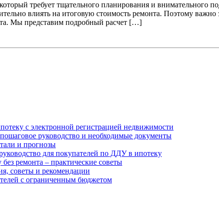
 который требует тщательного планирования и внимательного п
ительно влиять на итоговую стоимость ремонта. Поэтому важно 
та. Мы представим подробный расчет […]
 ипотеку с электронной регистрацией недвижимости
– пошаговое руководство и необходимые документы
етали и прогнозы
руководство для покупателей по ДДУ в ипотеку
 без ремонта – практические советы
ия, советы и рекомендации
пателей с ограниченным бюджетом