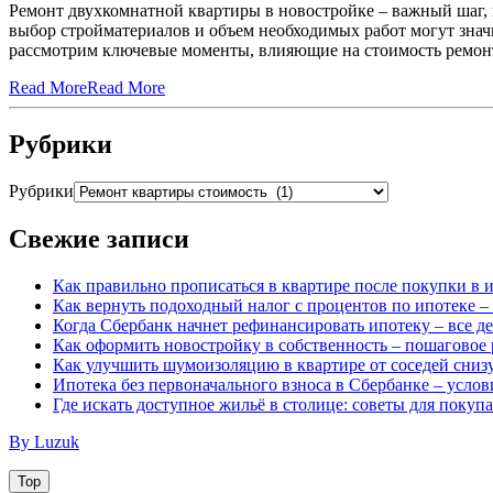
Ремонт двухкомнатной квартиры в новостройке – важный шаг,
выбор стройматериалов и объем необходимых работ могут знач
рассмотрим ключевые моменты, влияющие на стоимость ремон
Read More
Read More
Рубрики
Рубрики
Свежие записи
Как правильно прописаться в квартире после покупки в
Как вернуть подоходный налог с процентов по ипотеке 
Когда Сбербанк начнет рефинансировать ипотеку – все д
Как оформить новостройку в собственность – пошаговое 
Как улучшить шумоизоляцию в квартире от соседей снизу
Ипотека без первоначального взноса в Сбербанке – услов
Где искать доступное жильё в столице: советы для поку
By Luzuk
Top