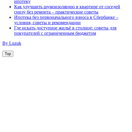
ипотеку
Как улучшить шумоизоляцию в квартире от соседей
снизу без ремонта – практические советы
Ипотека без первоначального взноса в Сбербанке –
условия, советы и рекомендации
Где искать доступное жильё в столице: советы для
покупателей с ограниченным бюджетом
By Luzuk
Top