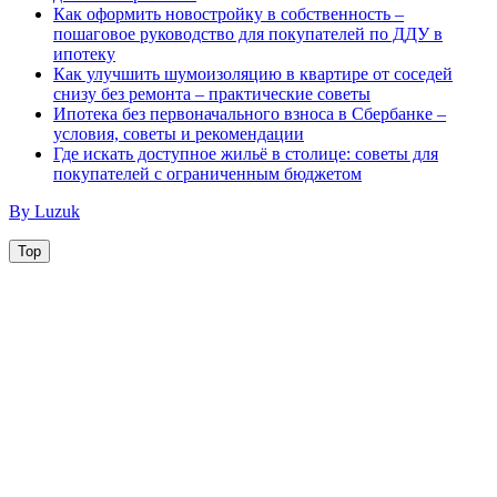
Как оформить новостройку в собственность –
пошаговое руководство для покупателей по ДДУ в
ипотеку
Как улучшить шумоизоляцию в квартире от соседей
снизу без ремонта – практические советы
Ипотека без первоначального взноса в Сбербанке –
условия, советы и рекомендации
Где искать доступное жильё в столице: советы для
покупателей с ограниченным бюджетом
By Luzuk
Top