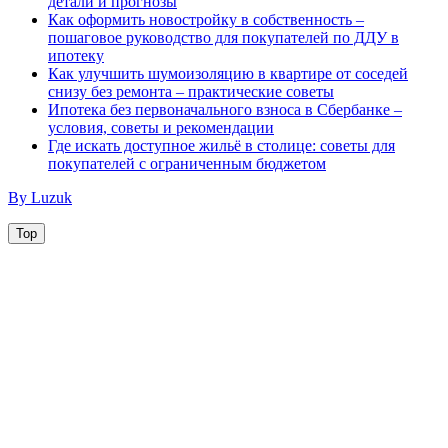
детали и прогнозы
Как оформить новостройку в собственность –
пошаговое руководство для покупателей по ДДУ в
ипотеку
Как улучшить шумоизоляцию в квартире от соседей
снизу без ремонта – практические советы
Ипотека без первоначального взноса в Сбербанке –
условия, советы и рекомендации
Где искать доступное жильё в столице: советы для
покупателей с ограниченным бюджетом
By Luzuk
Top