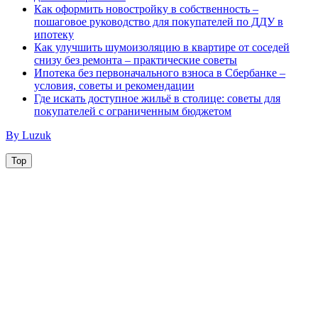
Как оформить новостройку в собственность –
пошаговое руководство для покупателей по ДДУ в
ипотеку
Как улучшить шумоизоляцию в квартире от соседей
снизу без ремонта – практические советы
Ипотека без первоначального взноса в Сбербанке –
условия, советы и рекомендации
Где искать доступное жильё в столице: советы для
покупателей с ограниченным бюджетом
By Luzuk
Top