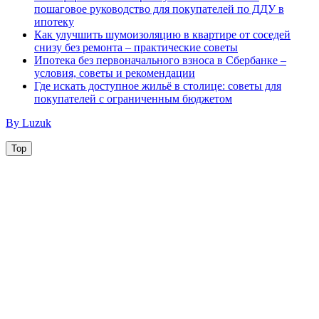
пошаговое руководство для покупателей по ДДУ в
ипотеку
Как улучшить шумоизоляцию в квартире от соседей
снизу без ремонта – практические советы
Ипотека без первоначального взноса в Сбербанке –
условия, советы и рекомендации
Где искать доступное жильё в столице: советы для
покупателей с ограниченным бюджетом
By Luzuk
Top