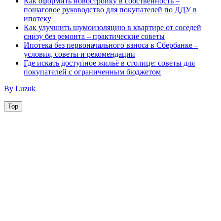
Как оформить новостройку в собственность –
пошаговое руководство для покупателей по ДДУ в
ипотеку
Как улучшить шумоизоляцию в квартире от соседей
снизу без ремонта – практические советы
Ипотека без первоначального взноса в Сбербанке –
условия, советы и рекомендации
Где искать доступное жильё в столице: советы для
покупателей с ограниченным бюджетом
By Luzuk
Top