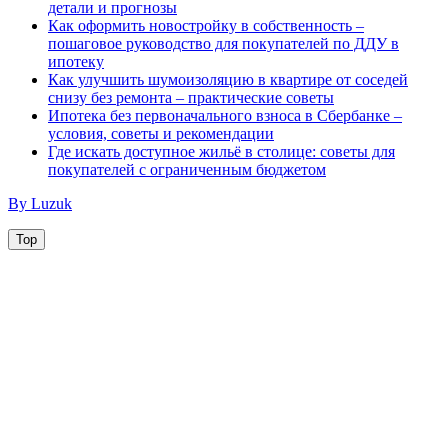
детали и прогнозы
Как оформить новостройку в собственность –
пошаговое руководство для покупателей по ДДУ в
ипотеку
Как улучшить шумоизоляцию в квартире от соседей
снизу без ремонта – практические советы
Ипотека без первоначального взноса в Сбербанке –
условия, советы и рекомендации
Где искать доступное жильё в столице: советы для
покупателей с ограниченным бюджетом
By Luzuk
Top