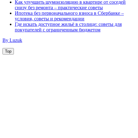
Как улучшить шумоизоляцию в квартире от соседей
снизу без ремонта – практические советы
Ипотека без первоначального взноса в Сбербанке –
условия, советы и рекомендации
Где искать доступное жильё в столице: советы для
покупателей с ограниченным бюджетом
By Luzuk
Top