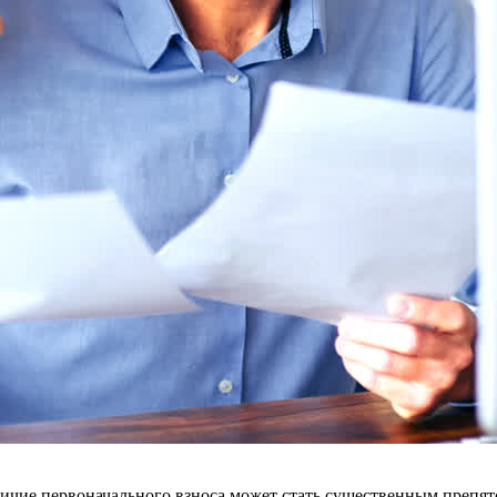
личие первоначального взноса может стать существенным препят