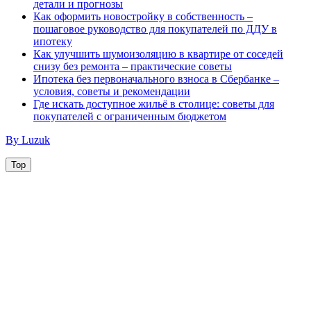
детали и прогнозы
Как оформить новостройку в собственность –
пошаговое руководство для покупателей по ДДУ в
ипотеку
Как улучшить шумоизоляцию в квартире от соседей
снизу без ремонта – практические советы
Ипотека без первоначального взноса в Сбербанке –
условия, советы и рекомендации
Где искать доступное жильё в столице: советы для
покупателей с ограниченным бюджетом
By Luzuk
Top