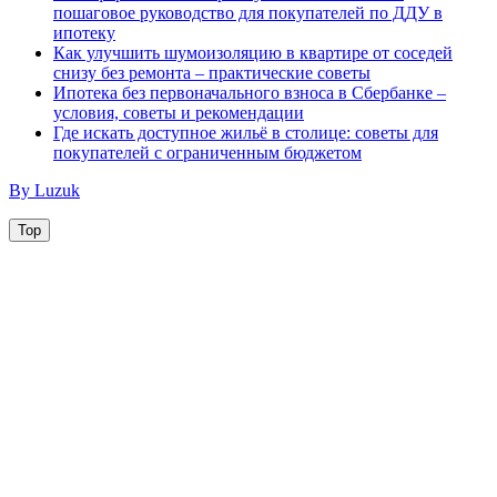
пошаговое руководство для покупателей по ДДУ в
ипотеку
Как улучшить шумоизоляцию в квартире от соседей
снизу без ремонта – практические советы
Ипотека без первоначального взноса в Сбербанке –
условия, советы и рекомендации
Где искать доступное жильё в столице: советы для
покупателей с ограниченным бюджетом
By Luzuk
Top