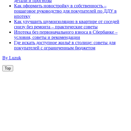
детали и прогнозы
Как оформить новостройку в собственность –
пошаговое руководство для покупателей по ДДУ в
ипотеку
Как улучшить шумоизоляцию в квартире от соседей
снизу без ремонта – практические советы
Ипотека без первоначального взноса в Сбербанке –
условия, советы и рекомендации
Где искать доступное жильё в столице: советы для
покупателей с ограниченным бюджетом
By Luzuk
Top