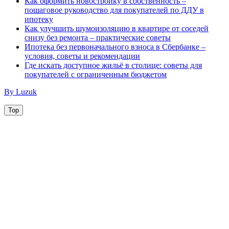
Как оформить новостройку в собственность –
пошаговое руководство для покупателей по ДДУ в
ипотеку
Как улучшить шумоизоляцию в квартире от соседей
снизу без ремонта – практические советы
Ипотека без первоначального взноса в Сбербанке –
условия, советы и рекомендации
Где искать доступное жильё в столице: советы для
покупателей с ограниченным бюджетом
By Luzuk
Top